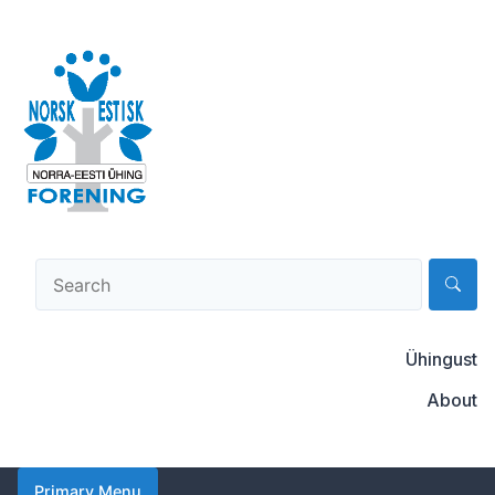
Skip
to
content
Norsk-estisk forening
Ühingust
About
Primary Menu