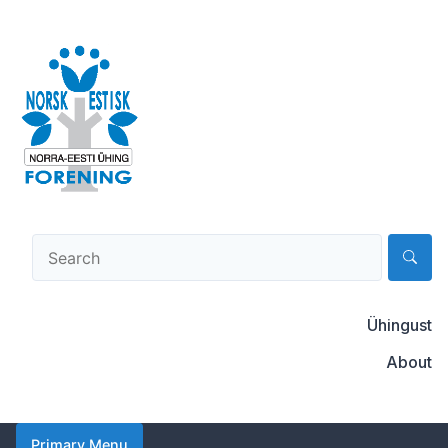
Skip
to
content
Norsk-estisk forening
Ühingust
About
Primary Menu