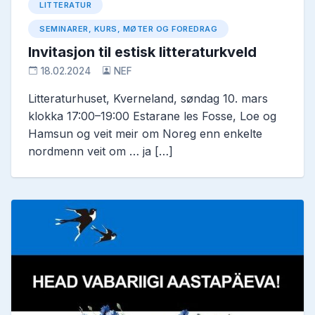
LITTERATUR
SEMINARER, KURS, MØTER OG FOREDRAG
Invitasjon til estisk litteraturkveld
18.02.2024
NEF
Litteraturhuset, Kverneland, søndag 10. mars
klokka 17:00–19:00 Estarane les Fosse, Loe og
Hamsun og veit meir om Noreg enn enkelte
nordmenn veit om … ja […]