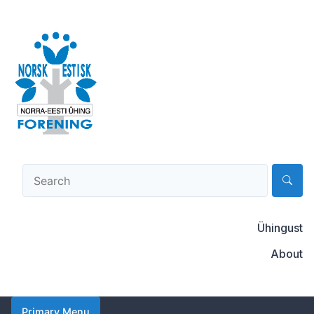
Skip
to
content
Norsk-estisk forening
Ühingust
About
Primary Menu