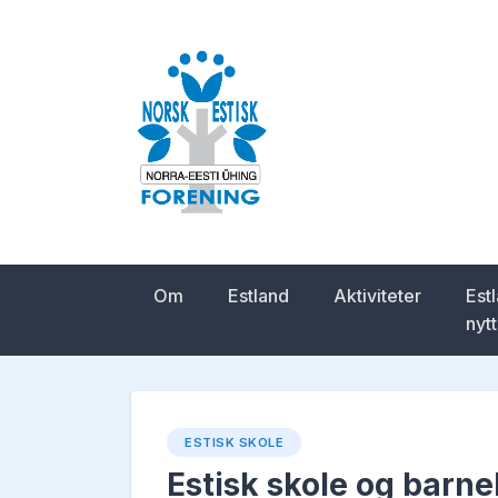
Skip
to
content
Norsk-estisk for
Om
Estland
Aktiviteter
Est
nytt
ESTISK SKOLE
Estisk skole og barn