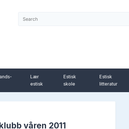
ening
lands-
Lær
Estisk
Estisk
estisk
skole
litteratur
eklubb våren 2011