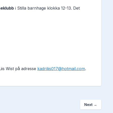
neklubb
i Stilla barnhage klokka 12-13. Det
Liis Wist på adresse
kadriliis017@hotmail.com
.
Next
→