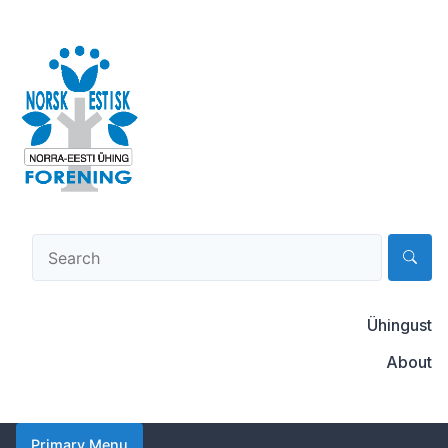
Skip
to
content
Norsk-estisk forening
Ühingust
About
Primary Menu