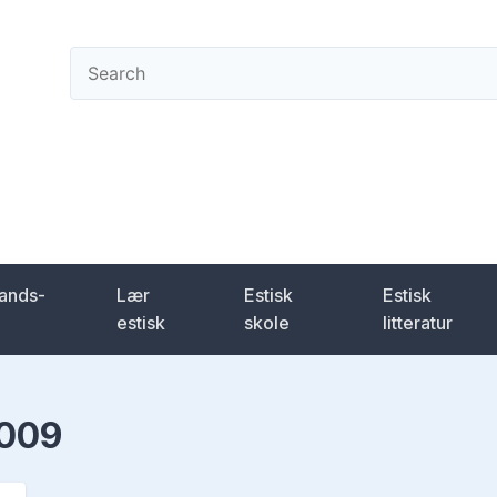
ening
lands-
Lær
Estisk
Estisk
estisk
skole
litteratur
2009