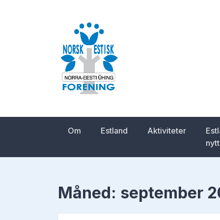
Skip
to
content
Norsk-estisk for
Om
Estland
Aktiviteter
Est
nytt
Måned:
september 