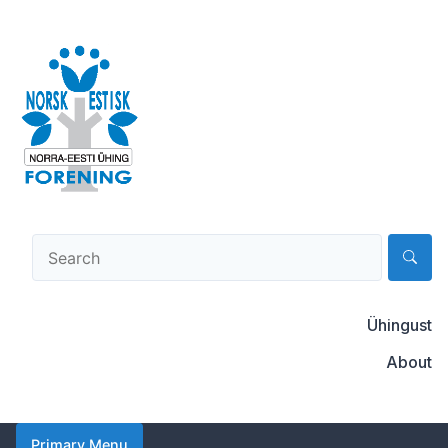
Skip
to
content
Norsk-estisk forening
Ühingust
About
Primary Menu