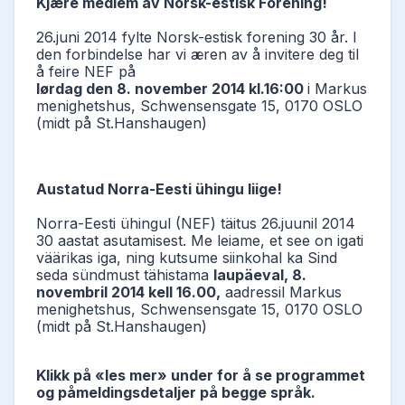
Kjære medlem av Norsk-estisk Forening!
26.juni 2014 fylte Norsk-estisk forening 30 år. I
den forbindelse har vi æren av å invitere deg til
å feire NEF på
lørdag den 8. november 2014 kl.16:00
i Markus
menighetshus, Schwensensgate 15, 0170 OSLO
(midt på St.Hanshaugen)
Austatud Norra-Eesti ühingu liige!
Norra-Eesti ühingul (NEF) täitus 26.juunil 2014
30 aastat asutamisest. Me leiame, et see on igati
väärikas iga, ning kutsume siinkohal ka Sind
seda sündmust tähistama
laupäeval, 8.
novembril 2014 kell 16.00,
aadressil Markus
menighetshus, Schwensensgate 15, 0170 OSLO
(midt på St.Hanshaugen)
Klikk på «les mer» under for å se programmet
og påmeldingsdetaljer på begge språk.