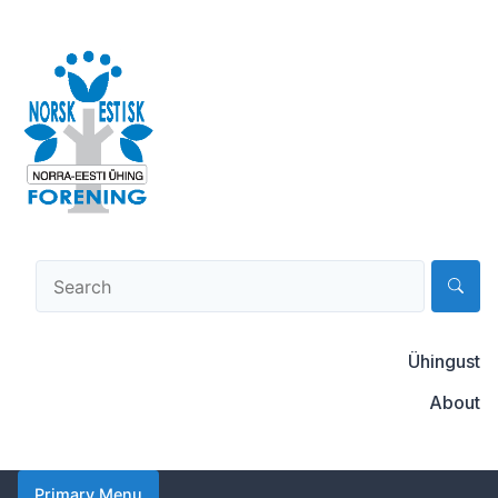
Skip
to
content
Norsk-estisk forening
Ühingust
About
Primary Menu