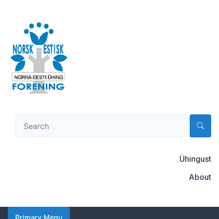
Skip
to
content
Norsk-estisk forening
Ühingust
About
Primary Menu