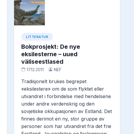
LITTERATUR
Bokprosjekt: De nye
eksilesterne – uued
väliseestlased
17.12.2011
NEF
Tradisjonelt brukes begrepet 
«eksilestere» om de som flyktet eller 
utvandret i forbindelse med hendelsene 
under andre verdenskrig og den 
sovjetiske okkupasjonen av Estland. Det 
finnes derimot en ny, stor gruppe av 
personer som har utvandret fra det frie 
Eestland. Journalisten og forleggeren 