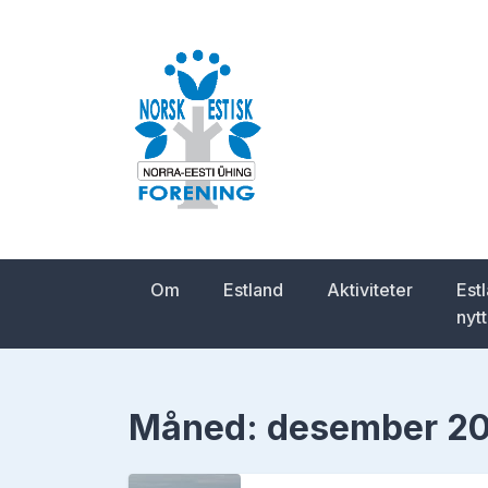
Skip
to
content
Norsk-estisk for
Om
Estland
Aktiviteter
Est
nytt
Måned:
desember 20