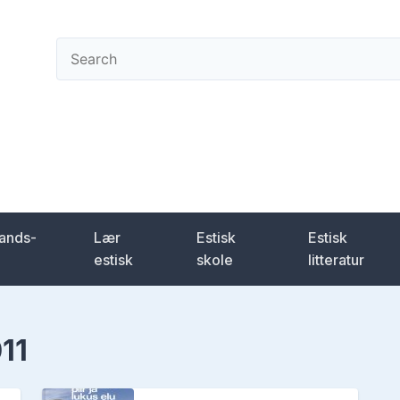
ening
lands-
Lær 
Estisk 
Estisk 
estisk
skole
litteratur
11