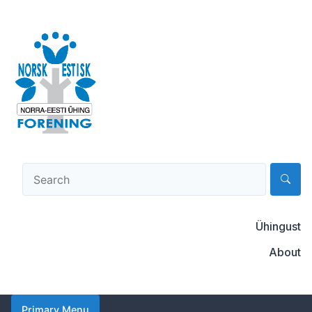
Skip
to
content
Norsk-estisk forening
Ühingust
About
Primary Menu