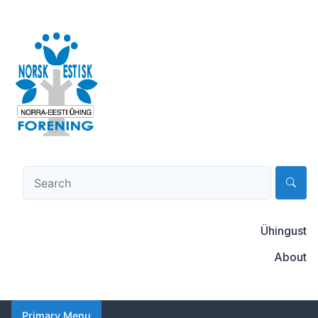
Skip
to
content
Norsk-estisk forening
Ühingust
About
Primary Menu