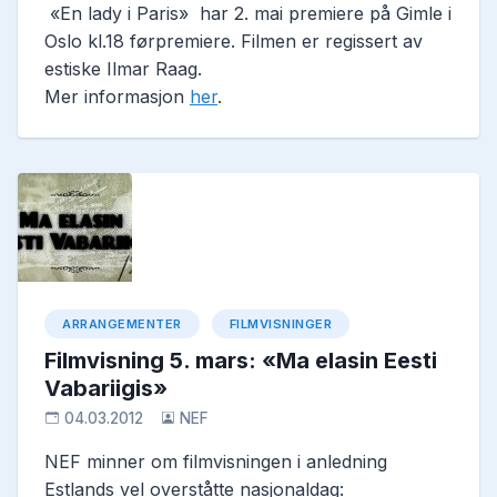
«En lady i Paris» har 2. mai premiere på Gimle i
Oslo kl.18 førpremiere. Filmen er regissert av
estiske Ilmar Raag.
Mer informasjon
her
.
ARRANGEMENTER
FILMVISNINGER
Filmvisning 5. mars: «Ma elasin Eesti
Vabariigis»
04.03.2012
NEF
NEF minner om filmvisningen i anledning
Estlands vel overståtte nasjonaldag: