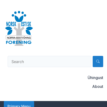
Skip
to
content
Norsk-estisk forening
Ühingust
About
Primary Menu