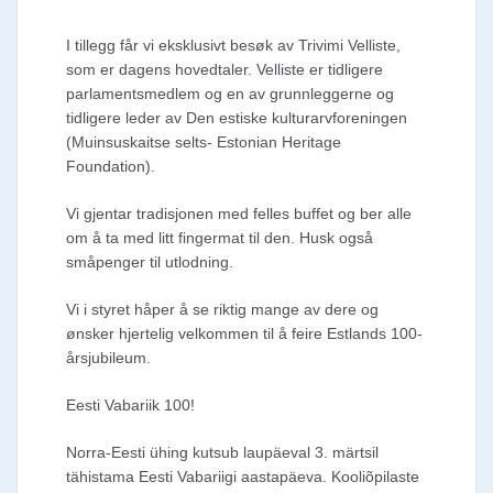
I tillegg får vi eksklusivt besøk av Trivimi Velliste,
som er dagens hovedtaler. Velliste er tidligere
parlamentsmedlem og en av grunnleggerne og
tidligere leder av Den estiske kulturarvforeningen
(Muinsuskaitse selts- Estonian Heritage
Foundation).
Vi gjentar tradisjonen med felles buffet og ber alle
om å ta med litt fingermat til den. Husk også
småpenger til utlodning.
Vi i styret håper å se riktig mange av dere og
ønsker hjertelig velkommen til å feire Estlands 100-
årsjubileum.
Eesti Vabariik 100!
Norra-Eesti ühing kutsub laupäeval 3. märtsil
tähistama Eesti Vabariigi aastapäeva. Kooliõpilaste