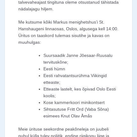
talvevaheajast tingituna oleme otsustanud tähistada
nädalajagu hiljem.
Me kutsume kõiki Markus menighetshus’i St.
Hanshaugeni linnaosas, Oslos, algusega kell 14:00.
Üritus on taaskord tulemas sisutihe ja kavas on
muuhulgas:
Suursaadik Janne Jõesaar-Ruusalu
tervituskõne;
Eesti hümn
Eesti rahvatantsurühma Viikingid
etteaste;
Etteaste lastelt, kes õpivad Oslo Eesti
koolis;
Kose kammerkoori minikontsert
Sihtasutuse Fritt Ord (Vaba Sõna)
esimees Knut Olav Åmås
Meie ürituse seekordne peakõneleja on juubeli
puhul külla tulev poliitik, endine riigikogu liige ja