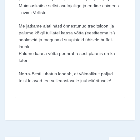
Muinsuskaitse seltsi asutajaliige ja endine esimees
Trivimi Velliste.
Me jätkame alati hästi õnnestunud traditsiooni ja
palume kõigil tulijatel kaasa võtta (eestiteemalisi)
soolaseid ja magusaid suupisteid ühisele buffet-
lauale.
Palume kaasa võtta peenraha sest plaanis on ka
loterii.
Norra-Eesti juhatus loodab, et võimalikult paljud
teist leiavad tee selleaastasele juubeliüritusele!