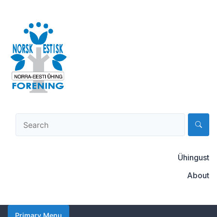
Skip
to
content
Norsk-estisk forening
Ühingust
About
Primary Menu