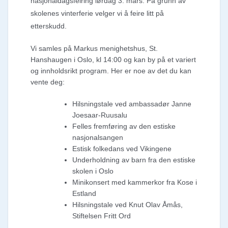
nasjonaldagsfeiring lørdag 3. mars. På grunn av
skolenes vinterferie velger vi å feire litt på
etterskudd.
Vi samles på Markus menighetshus, St.
Hanshaugen i Oslo, kl 14:00 og kan by på et variert
og innholdsrikt program. Her er noe av det du kan
vente deg:
Hilsningstale ved ambassadør Janne
Joesaar-Ruusalu
Felles fremføring av den estiske
nasjonalsangen
Estisk folkedans ved Vikingene
Underholdning av barn fra den estiske
skolen i Oslo
Minikonsert med kammerkor fra Kose i
Estland
Hilsningstale ved Knut Olav Åmås,
Stiftelsen Fritt Ord