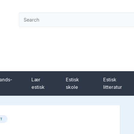
ening
lands-
Lær
Estisk
Estisk
estisk
skole
litteratur
ST