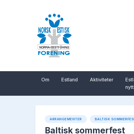
Skip
to
content
Norsk-estisk for
Om
Estland
Aktiviteter
Est
nytt
ARRANGEMENTER
BALTISK SOMMERFE
Baltisk sommerfest