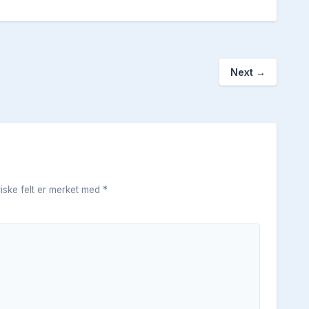
Next
→
riske felt er merket med
*