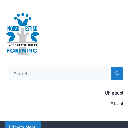
Skip
to
content
Norsk-estisk forening
Ühingust
About
Primary Menu