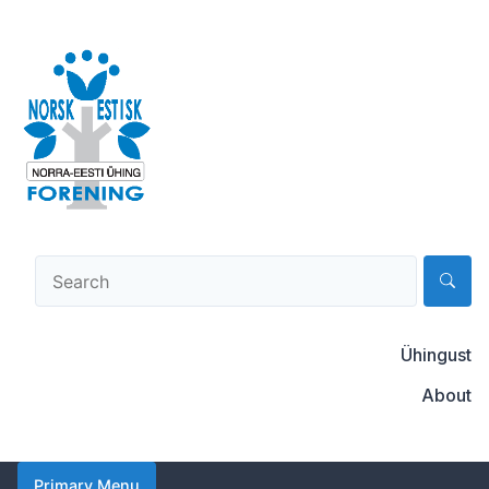
Skip
to
content
Norsk-estisk forening
Ühingust
About
Primary Menu