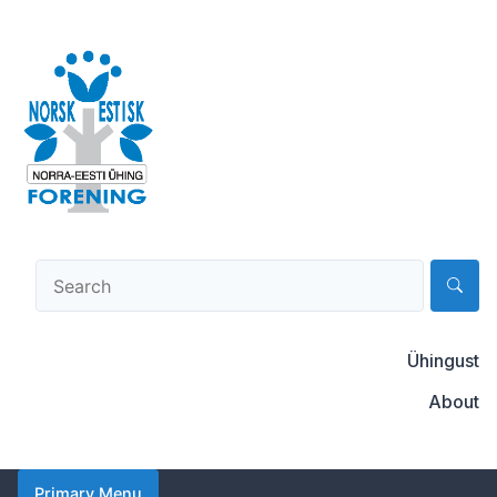
Skip
to
content
Norsk-estisk forening
Ühingust
About
Primary Menu