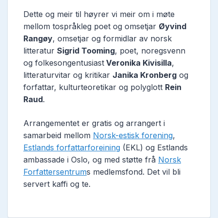
Dette og meir til høyrer vi meir om i møte
mellom tospråkleg poet og omsetjar
Øyvind
Rangøy
, omsetjar og formidlar av norsk
litteratur
Sigrid Tooming
, poet, noregsvenn
og folkesongentusiast
Veronika Kivisilla
,
litteraturvitar og kritikar
Janika Kronberg
og
forfattar, kulturteoretikar og polyglott
Rein
Raud
.
Arrangementet er gratis og arrangert i
samarbeid mellom
Norsk-estisk forening
,
Estlands forfattarforeining
(EKL) og Estlands
ambassade i Oslo, og med støtte frå
Norsk
Forfattersentrum
s medlemsfond. Det vil bli
servert kaffi og te.