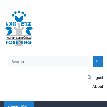
Skip
to
content
Norsk-estisk forening
Ühingust
About
Primary Menu