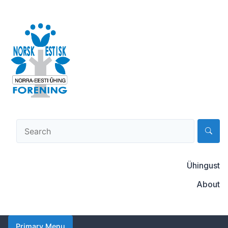
Skip
to
content
Norsk-estisk forening
Ühingust
About
Primary Menu