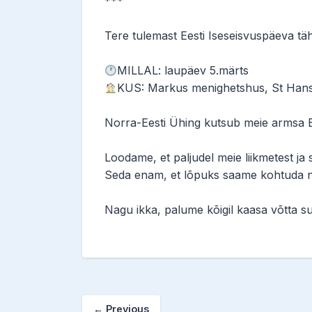
***
Tere tulemast Eesti Iseseisvuspäeva täh
MILLAL: laupäev 5.märts
KUS: Markus menighetshus, St Han
Norra-Eesti Ühing kutsub meie armsa Ee
Loodame, et paljudel meie liikmetest ja 
Seda enam, et lõpuks saame kohtuda 
Nagu ikka, palume kõigil kaasa võtta su
←
Previous