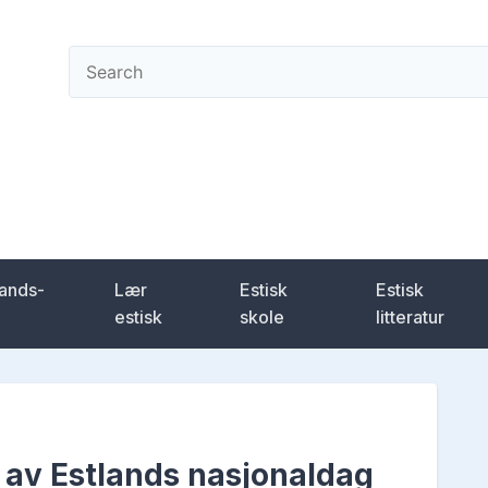
ening
lands-
Lær
Estisk
Estisk
estisk
skole
litteratur
g av Estlands nasjonaldag