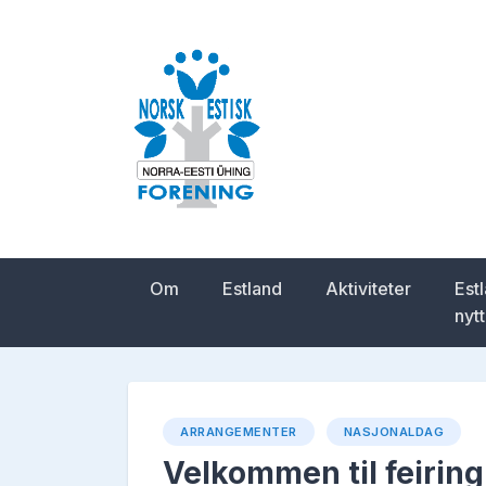
Skip
to
content
Norsk-estisk for
Om
Estland
Aktiviteter
Est
nytt
ARRANGEMENTER
NASJONALDAG
Velkommen til feirin