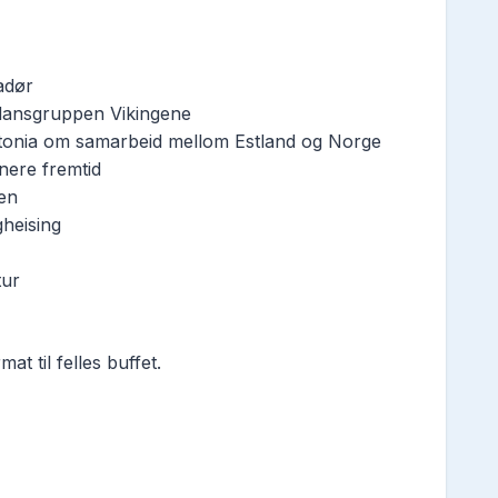
adør
edansgruppen Vikingene
stonia om samarbeid mellom Estland og Norge
nere fremtid
len
gheising
tur
at til felles buffet.