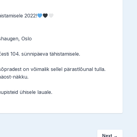
istamisele 2022!
shaugen, Oslo
sti 104. sünnipäeva tähistamisele.
sõpradest on võimalik sellel pärastlõunal tulla.
näost-näkku.
upisteid ühisele lauale.
Next
→