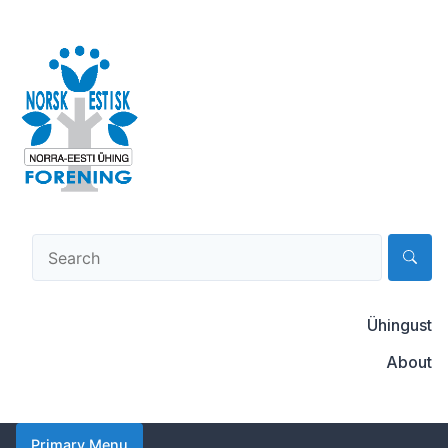
Skip
to
content
Norsk-estisk forening
Ühingust
About
Primary Menu