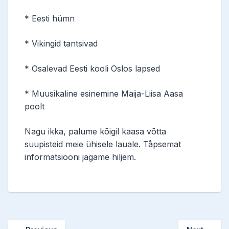
* Eesti hümn
* Vikingid tantsivad
* Osalevad Eesti kooli Oslos lapsed
* Muusikaline esinemine Maija-Liisa Aasa
poolt
Nagu ikka, palume kõigil kaasa võtta
suupisteid meie ühisele lauale. Tåpsemat
informatsiooni jagame hiljem.