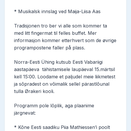
* Musikalsk innslag ved Maija-Liisa Aas
Tradisjonen tro ber vi alle som kommer ta
med litt fingermat til felles buffet. Mer
informasjon kommer etterhvert som de øvrige
programpostene faller på plass.
Norra-Eesti Ühing kutsub Eesti Vabariigi
aastapäeva tähistamisele laupäeval 15.märtsil
kell 15:00. Loodame et paljudel meie liikmetest
ja sõpradest on võimalik sellel pärastlõunal
tulla Ørakeri kooli.
Programm pole lõplik, aga plaanime
järgnevat:
* Kõne Eesti saadiku Piia Mathiessen’i poolt