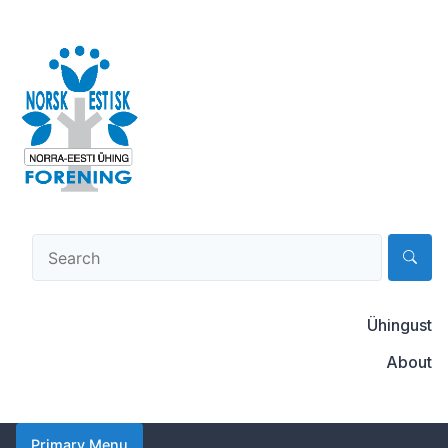
Skip
to
content
Norsk-estisk forening
Ühingust
About
Primary Menu