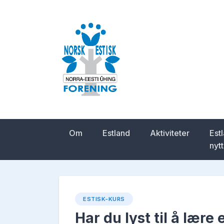
Skip
to
content
Norsk-estisk for
Om
Estland
Aktiviteter
Est
nytt
ESTISK-KURS
Har du lyst til å lære 