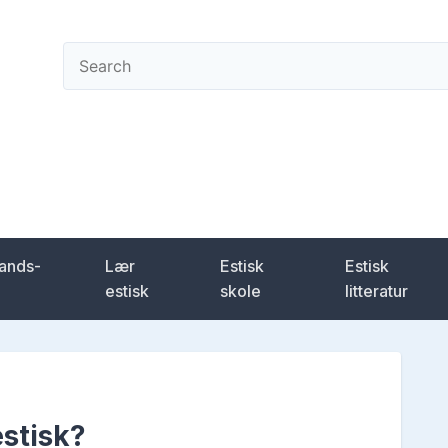
ening
lands-
Lær
Estisk
Estisk
estisk
skole
litteratur
estisk?