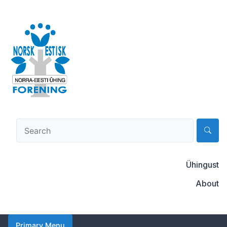
Skip
to
content
Norsk-estisk forening
Ühingust
About
Primary Menu