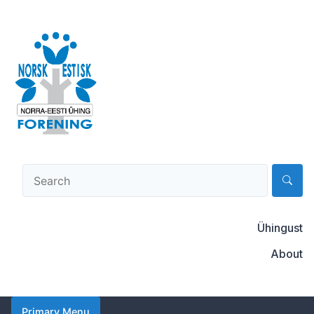
Skip
to
content
Norsk-estisk forening
Ühingust
About
Primary Menu