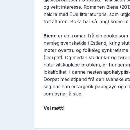
og vekt interesse. Romanen Biene (2012) 
heidra med EUs litteraturpris, som utgj
forfattaren. Boka har så langt kome ut 
Biene
er ein roman frå ein epoke som hit
nemleg svensketida i Estland, kring slut
møter overtru og folkeleg synkretisme d
(Dorpat). Og medan studentar og føreles
naturvitskaplege problem, er hungersn
lokalfolket. I denne nesten apokalyptisk
Dorpat med stipend frå den svenske sta
seg har han ei fargerik papegøye og eit 
som byrjar å skje.
Vel møtt!