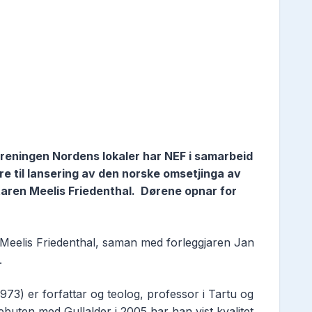
reningen Nordens lokaler har NEF i samarbeid
ere
til lansering av den norske omsetjinga av
taren Meelis Friedenthal. Dørene opnar for
, Meelis Friedenthal, saman med forleggjaren Jan
.
973) er forfattar og teolog, professor i Tartu og
ebuten med Gullalder i 2005 har han vist kvalitet