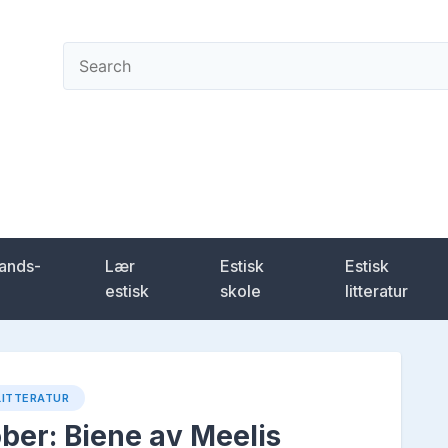
ening
lands-
Lær
Estisk
Estisk
estisk
skole
litteratur
LITTERATUR
ber: Biene av Meelis