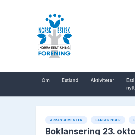
Skip
to
content
Norsk-estisk for
Om
Estland
Aktiviteter
Est
nytt
ARRANGEMENTER
LANSERINGER
Boklansering 23. okto