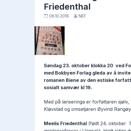
Friedenthal
06.10.2016
NEF
Søndag 23. oktober klokka 20 ved Fo
med Bokbyen Forlag
gleda av å invit
romanen Biene av den estiske forfat
sosialt samvær kl 19.
Med på lanseringa er forfattaren sjølv
Kløvstad og omsetjaren Øyvind Rangøy
Meelis Friedenthal
(født 24. oktober 1
gjesteprofessor i Uppsala. Heilt sidan d