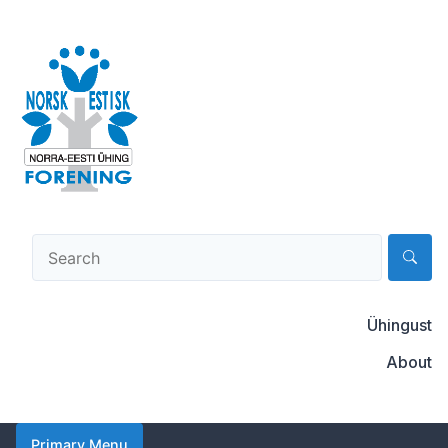
Skip
to
content
Norsk-estisk forening
Ühingust
About
Primary Menu