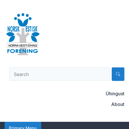
Skip
to
content
Norsk-estisk forening
Ühingust
About
Primary Menu