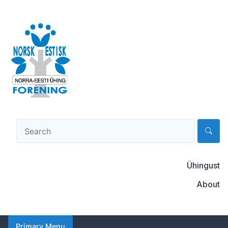
Skip
to
content
Norsk-estisk forening
Ühingust
About
Primary Menu