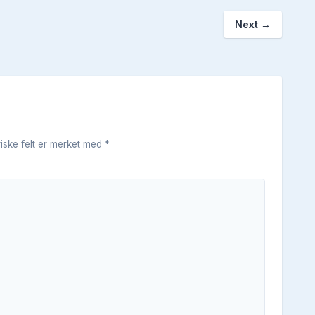
Next
→
riske felt er merket med
*