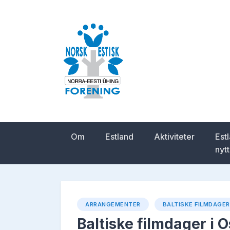
Skip
to
content
Norsk-estisk for
Om
Estland
Aktiviteter
Est
nytt
ARRANGEMENTER
BALTISKE FILMDAGER
Baltiske filmdager i O