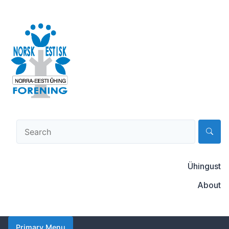
Skip
to
content
Norsk-estisk forening
Ühingust
About
Primary Menu