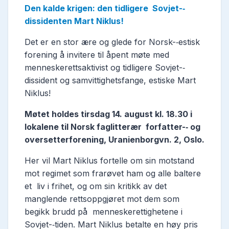
Den kalde krigen: den tidligere Sovjet-­‐
dissidenten Mart Niklus!
Det er en stor ære og glede for Norsk-­‐estisk
forening å invitere til åpent møte med
menneskerettsaktivist og tidligere Sovjet-­‐
dissident og samvittighetsfange, estiske Mart
Niklus!
Møtet holdes tirsdag 14. august kl. 18.30 i
lokalene til Norsk faglitterær forfatter-­‐ og
oversetterforening, Uranienborgvn. 2, Oslo.
Her vil Mart Niklus fortelle om sin motstand
mot regimet som frarøvet ham og alle baltere
et liv i frihet, og om sin kritikk av det
manglende rettsoppgjøret mot dem som
begikk brudd på menneskerettighetene i
Sovjet-­‐tiden. Mart Niklus betalte en høy pris