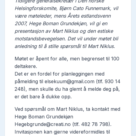
Tidligere generalsekretær i Den norske
Helsingforskomite, Bjørn Cato Funnemark, vil
være møteleder, mens Årets estlandsvenn
2007, Hege Boman Grundekjøn, vil gi en
presentasjon av Mart Niklus og den estiske
motstandsbevegelsen. Det vil under møtet bli
anledning til å stille spørsmål til Mart Niklus.
Møtet er åpent for alle, men begrenset til 100
deltakere.
Det er en fordel for planleggingen med
påmelding til elsekuum@gmail.com (tlf. 930 14
248), men skulle du ha glemt å melde deg på,
er det bare å dukke opp.
Ved spørsmål om Mart Niklus, ta kontakt med
Hege Boman Grundekjøn
Hegebgrunde@creati.no (tlf. 482 78 798).
Invitasjonen kan gjerne videreformidles til