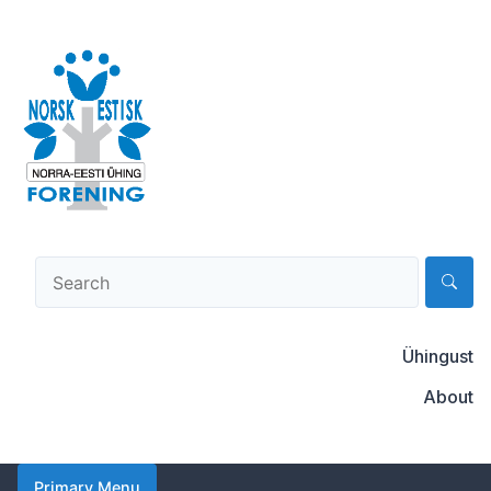
Skip
to
content
Norsk-estisk forening
Ühingust
About
Primary Menu