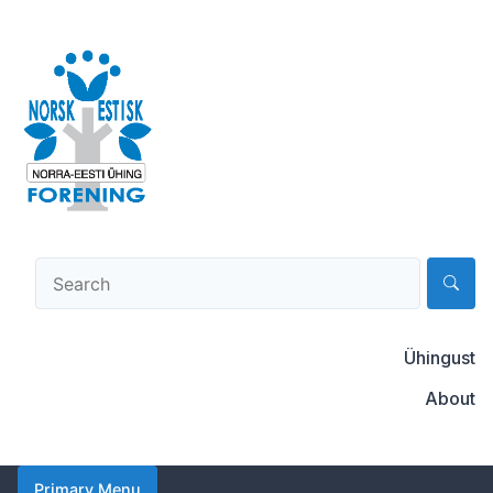
Skip
to
content
Norsk-estisk forening
Ühingust
About
Primary Menu